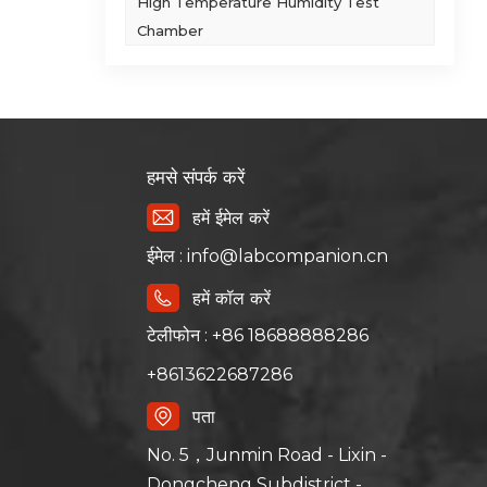
High Temperature Humidity Test
ण उपकरण
Chamber
ें उचित
ा शुरू
धूल की
 बनाए
ण के
हमसे संपर्क करें
हमें ईमेल करें
ईमेल : info@labcompanion.cn
हमें कॉल करें
टेलीफोन : +86 18688888286
+8613622687286
पता
No. 5，Junmin Road - Lixin -
Dongcheng Subdistrict -