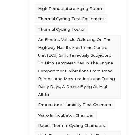
ितरित
High Temperature Aging Room
िश्चित
Thermal Cycling Test Equipment
ँ और
Thermal Cycling Tester
श्यक
An Electric Vehicle Galloping On The
,
Highway Has Its Electronic Control
से रेत
Unit (ECU) Simultaneously Subjected
र उनके
To High Temperatures In The Engine
्रणाली
Compartment, Vibrations From Road
करती
Bumps, And Moisture Intrusion During
े
Rainy Days; A Drone Flying At High
ाएँ भी
Altitu
े अनुसार
 हमेशा
Emperature Humidity Test Chamber
ा कार्य
Walk-In Incubator Chamber
त्मक
Rapid Thermal Cycling Chambers