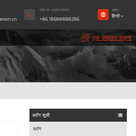
कॉल का अनुरोध करना :
भाषा :
हिन्दी
nion.cn
+86 18688888286
एक कहावत कहना
English
Français
Deutsch
русский
Español
بالعربية
ब्लॉग सूची
Português
ब्लॉग