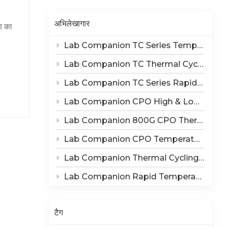
Indonesia
अभिलेखागार
रण का
हिन्दी
Lab Companion TC Series Temperature Cycling vs TS Series Thermal Shock Test Chamber – Application & Selection Guide
 का
ภาษาไทย
के कण
Lab Companion TC Thermal Cycle vs TS Thermal Shock Test: Mechanisms of Thermo-Mechanical Failure and Equipment Parameter Correlation
日本語
सलिए,
Lab Companion TC Series Rapid Temperature Change Chamber: 1℃/min~25℃/min | The Truth of CPO Thermal Cycling Rate
डस्ट
Tiếng Việt
मजबूत
Lab Companion CPO High & Low Temperature Aging Chamber – Ultimate Solution for Silicon Photonics Long-Term Reliability Validation
, जो न
中文
Lab Companion 800G CPO Thermal Cycling Test Equipment — Reliable Solution for High-Speed Optical Device Qualification
और धूल
Lab Companion CPO Temperature & Humidity Test Chambers: Reliable Environmental Testing Solutions for Co-packaged Optics Reliability Validation
पन
Lab Companion Thermal Cycling Chamber for Optical Module Performance Testing
, जिससे
सटीक
Lab Companion Rapid Temperature Change Test Chamber: Core Testing Equipment for 800G CPO Thermal Cycling Validation
क रेत
ी
। संवहन
टैग
ँचाती