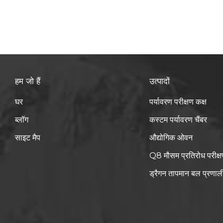
आवश्यकताओं
में रखते है
रूप से रखते
कर देती है
हवा का एक 
रखने के लि
हम जो हैं
उत्पादों
दौरान, परीक
घर
पर्यावरण परीक्षण कक्ष
ब्लॉग
कस्टम पर्यावरण चैंबर
साइट मैप
औद्योगिक ओवन
Q8 मौसम प्रतिरोध परीक्ष
ड्रैगन तापमान बल प्रणाल