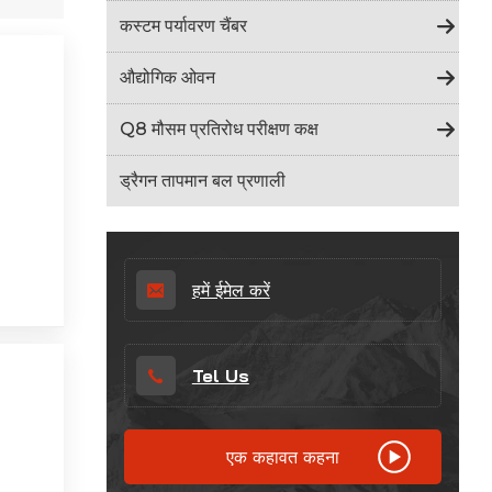
Indonesia
कस्टम पर्यावरण चैंबर
हिन्दी
औद्योगिक ओवन
ภาษาไทย
Q8 मौसम प्रतिरोध परीक्षण कक्ष
日本語
ड्रैगन तापमान बल प्रणाली
Tiếng Việt
中文
हमें ईमेल करें
Tel Us
एक कहावत कहना