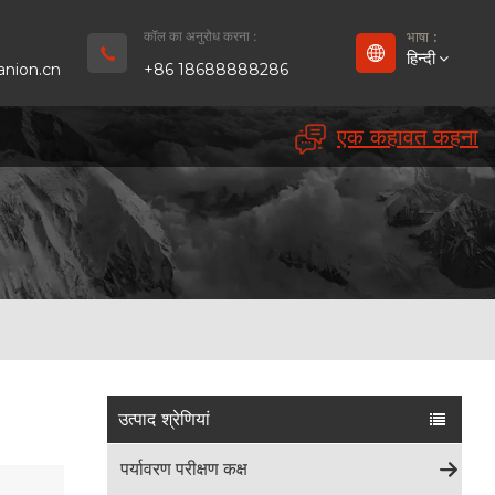
कॉल का अनुरोध करना :
भाषा :
हिन्दी
nion.cn
+86 18688888286
एक कहावत कहना
English
Français
Deutsch
русский
Español
بالعربية
उत्पाद श्रेणियां
Português
पर्यावरण परीक्षण कक्ष