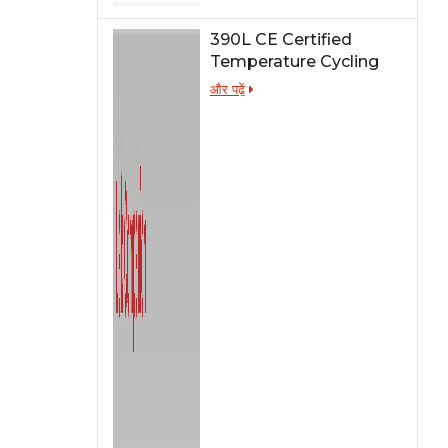
390L CE Certified
Temperature Cycling
Test Chamber
और पढ़ें