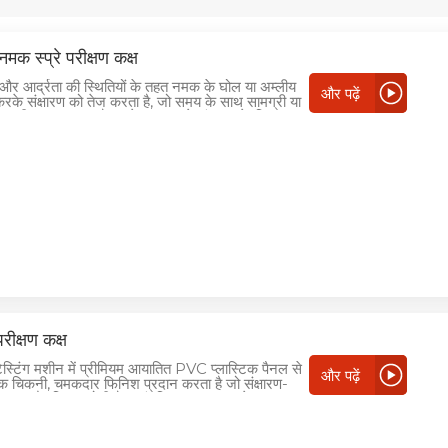
क स्प्रे परीक्षण कक्ष
 और आर्द्रता की स्थितियों के तहत नमक के घोल या अम्लीय
और पढ़ें
े संक्षारण को तेज करता है, जो समय के साथ सामग्री या
कसान की नकल करता है। इसे नमक स्प्रे संक्षारण के लिए
टिंग्स के प्रतिरोध का मूल्यांकन करने, समान सुरक्षात्मक
ी तुलना करने और कुछ उत्पादों के संक्षारण प्रतिरोध का
ाइन किया गया है।
रीक्षण कक्ष
 टेस्टिंग मशीन में प्रीमियम आयातित PVC प्लास्टिक पैनल से
और पढ़ें
क चिकनी, चमकदार फिनिश प्रदान करता है जो संक्षारण-
 आसान और रिसाव-रोधी है। आंतरिक कक्ष उच्च-ग्रेड
है, जो उच्च तापमान प्रतिरोध, बेहतर ताकत और कोई विरूपण
हायक घटक भी संक्षारण-प्रतिरोधी सामग्रियों से तैयार किए