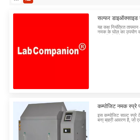
सल्फर डाइऑक्साइड नम
यह कक्ष नियंत्रित तापमान
नमक के घोल का उपयोग करक
उत्पादों को होने वाले नु
सामग्री और सुरक्षात्मक को
प्रक्रियाओं की गुणवत्ता क
आकलन करने के लिए डिज़
कम्पोजिट नमक स्प्रे प
इस कम्पोजिट साल्ट स्प्रे
बना बाहरी आवरण है, जो ए
प्रतिरोधी, साफ करने में
आयातित पीपी शीट से बना 
सुनिश्चित करता है। सभी स
गए हैं।