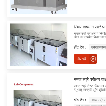
स्थिर तापमान खारे प
नमक स्प्रे परीक्षण में निय
घोल का उपयोग किया जाता है
एक विशिष्ट अवधि में उनमें 
हॉट टैग :
प्रोग्रामयोग्
और पढ़ें
नमक स्प्रे परीक्षण कक्
साल्ट स्प्रे टेस्ट चैंबर क
ही धातु सामग्री और औद्योगि
परीक्षण करने के लिए किया
की संक्षारण प्रतिरोध क्षम
हॉट टैग :
नमक स्प्रे प
के तहत उत्पादों की दीर्घाय
का परीक्षण महत्वपूर्ण है, ज