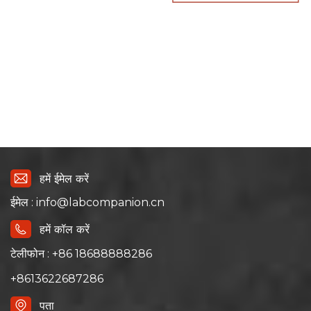
हमें ईमेल करें
ईमेल : info@labcompanion.cn
हमें कॉल करें
टेलीफोन : +86 18688888286
+8613622687286
पता