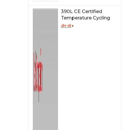
390L CE Certified
Temperature Cycling
Test Chamber
और पढ़ें