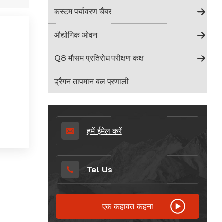
Indonesia
कस्टम पर्यावरण चैंबर
हिन्दी
औद्योगिक ओवन
ภาษาไทย
Q8 मौसम प्रतिरोध परीक्षण कक्ष
日本語
ड्रैगन तापमान बल प्रणाली
Tiếng Việt
中文
हमें ईमेल करें
Tel Us
एक कहावत कहना