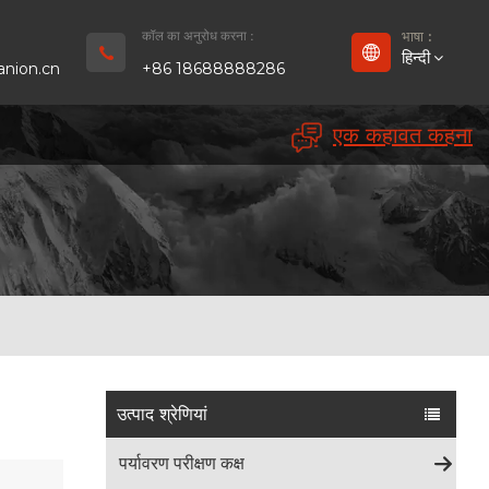
कॉल का अनुरोध करना :
भाषा :
हिन्दी
nion.cn
+86 18688888286
एक कहावत कहना
English
Français
Deutsch
русский
Español
بالعربية
उत्पाद श्रेणियां
Português
पर्यावरण परीक्षण कक्ष