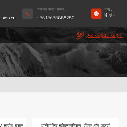
कॉल का अनुरोध करना :
भाषा :
हिन्दी
nion.cn
+86 18688888286
एक कहावत कहना
English
Français
Deutsch
русский
Español
بالعربية
Português
 / तापीय चक्र
ऑटोमोटिव इलेक्ट्रॉनिक्स, सेंसर और पार्ट्स