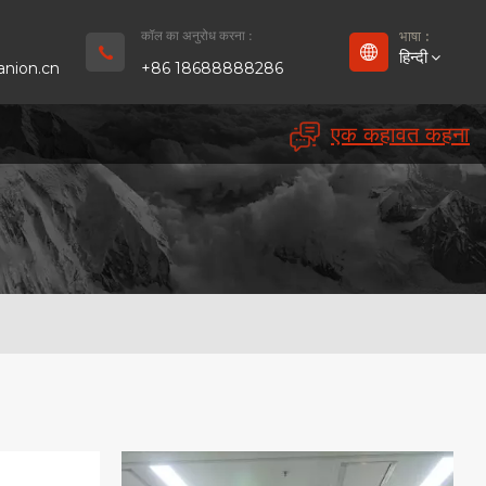
कॉल का अनुरोध करना :
भाषा :
हिन्दी
nion.cn
+86 18688888286
एक कहावत कहना
English
Français
Deutsch
русский
Español
بالعربية
Português