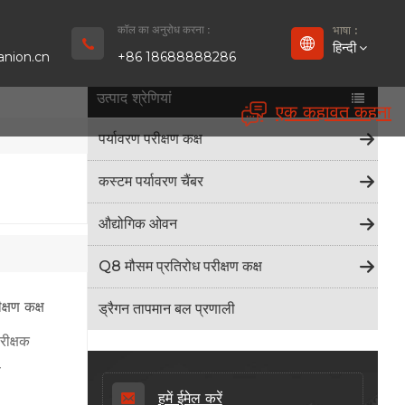
कॉल का अनुरोध करना :
भाषा :
हिन्दी
nion.cn
+86 18688888286
उत्पाद श्रेणियां
एक कहावत कहना
English
पर्यावरण परीक्षण कक्ष
Français
कस्टम पर्यावरण चैंबर
Deutsch
औद्योगिक ओवन
русский
Q8 मौसम प्रतिरोध परीक्षण कक्ष
Español
्षण कक्ष
ड्रैगन तापमान बल प्रणाली
بالعربية
रीक्षक
ष
Português
हमें ईमेल करें