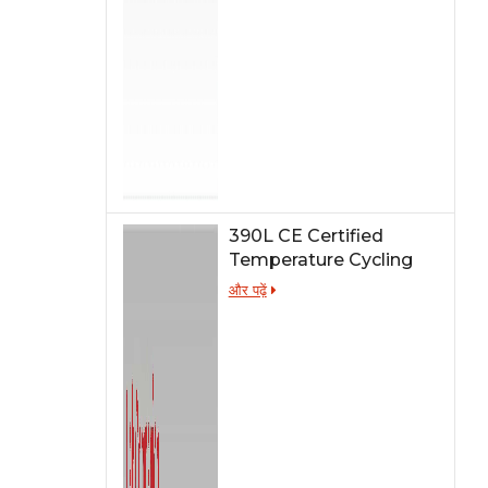
390L CE Certified
Temperature Cycling
Test Chamber
और पढ़ें