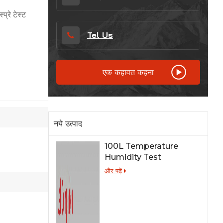
Indonesia
प्रे टेस्ट
हिन्दी
Tel Us
ภาษาไทย
एक कहावत कहना
日本語
Tiếng Việt
中文
नये उत्पाद
100L Temperature
Humidity Test
Chamber for Lab
और पढ़ें
Testing