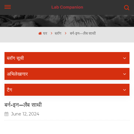
एक कहावत कहना
घर
ब्लॉग
बर्न-इन—लैब साथी
ब्लॉग सूची
अभिलेखागार
टैग
बर्न-इन—लैब साथी
June 12, 2024