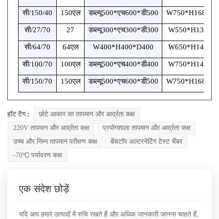
सी/150/40
150एल
डब्ल्यू500*एच600*डी500
W750*H1680*D
सी/27/70
27
डब्ल्यू300*एच300*डी300
W550*H1310*
सी/64/70
64एल
W400*H400*D400
W650*H1410*
सी/100/70
100एल
डब्ल्यू500*एच400*डी400
W750*H1480*
सी/150/70
150एल
डब्ल्यू500*एच600*डी500
W750*H1680*D
हॉट टैग :
छोटे आकार का तापमान और आर्द्रता कक्ष
220V तापमान और आर्द्रता कक्ष
प्रयोगशाला तापमान और आर्द्रता कक्ष
उच्च और निम्न तापमान परीक्षण कक्ष
बेंचटॉप अल्टरनेटिंग टेस्ट चैंबर
-70℃ पर्यावरण कक्ष
एक संदेश छोड़ें
यदि आप हमारे उत्पादों में रुचि रखते हैं और अधिक जानकारी जानना चाहते हैं,