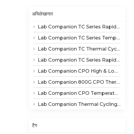
Indonesia
अभिलेखागार
हिन्दी
Lab Companion TC Series Rapid Thermal Cycling Chamber: Reproduce Long-Term Thermal Fatigue Failure of Electronic Devices
ภาษาไทย
Lab Companion TC Series Temperature Cycling vs TS Series Thermal Shock Test Chamber – Application & Selection Guide
日本語
Lab Companion TC Thermal Cycle vs TS Thermal Shock Test: Mechanisms of Thermo-Mechanical Failure and Equipment Parameter Correlation
Tiếng Việt
Lab Companion TC Series Rapid Temperature Change Chamber: 1℃/min~25℃/min | The Truth of CPO Thermal Cycling Rate
中文
Lab Companion CPO High & Low Temperature Aging Chamber – Ultimate Solution for Silicon Photonics Long-Term Reliability Validation
Lab Companion 800G CPO Thermal Cycling Test Equipment — Reliable Solution for High-Speed Optical Device Qualification
Lab Companion CPO Temperature & Humidity Test Chambers: Reliable Environmental Testing Solutions for Co-packaged Optics Reliability Validation
Lab Companion Thermal Cycling Chamber for Optical Module Performance Testing
टैग