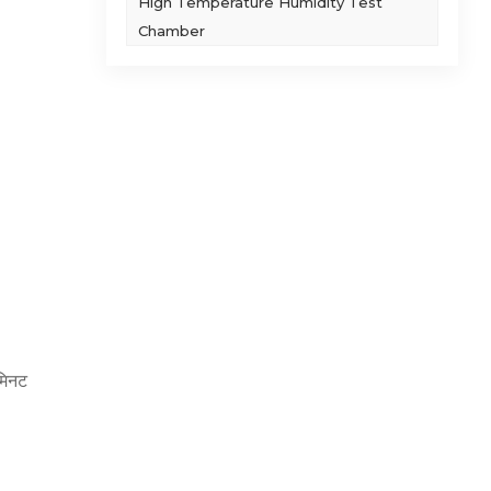
High Temperature Humidity Test
Chamber
 मिनट