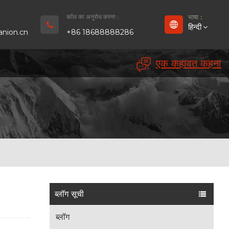
कॉल का अनुरोध करना :
भाषा :
हिन्दी
nion.cn
+86 18688888286
एक कहावत कहना
English
Français
Deutsch
русский
Español
بالعربية
ब्लॉग सूची
Português
ब्लॉग