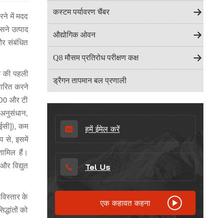
Indonesia
कस्टम पर्यावरण चैंबर
रने में मदद
हिन्दी
सने उत्पाद
औद्योगिक ओवन
र संबंधित
ภาษาไทย
Q8 मौसम प्रतिरोध परीक्षण कक्ष
日本語
लॉक की पहली
ड्रैगन तापमान बल प्रणाली
पारित करने
Tiếng Việt
1000 और टी
 अनुसंधान,
中文
 ईसी]), कम
हमें ईमेल करें
 से, इसमें
मिल हैं।
और विद्युत
Tel Us
विस्तार के
एक कहावत कहना
्धांतों को