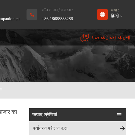
कॉल का अनुरोध करना :
भाषा :
हिन्दी
mpanion.cn
+86 18688888286
एक कहावत कहना
English
Français
Deutsch
русский
गा
Español
 बाजार का
بالعربية
उत्पाद श्रेणियां
Português
पर्यावरण परीक्षण कक्ष