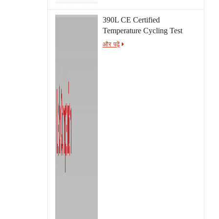
390L CE Certified
Temperature Cycling Test
Chamber
और पढ़ें