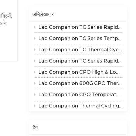
Indonesia
अभिलेखागार
्रियों,
हिन्दी
र्तन
Lab Companion TC Series Rapid Thermal Cycling Chamber: Reproduce Long-Term Thermal Fatigue Failure of Electronic Devices
ापमान
ภาษาไทย
 किया
Lab Companion TC Series Temperature Cycling vs TS Series Thermal Shock Test Chamber – Application & Selection Guide
日本語
िक,
Lab Companion TC Thermal Cycle vs TS Thermal Shock Test: Mechanisms of Thermo-Mechanical Failure and Equipment Parameter Correlation
े लिए
Tiếng Việt
ले में
Lab Companion TC Series Rapid Temperature Change Chamber: 1℃/min~25℃/min | The Truth of CPO Thermal Cycling Rate
के
中文
Lab Companion CPO High & Low Temperature Aging Chamber – Ultimate Solution for Silicon Photonics Long-Term Reliability Validation
ाता
्रसिद्ध
Lab Companion 800G CPO Thermal Cycling Test Equipment — Reliable Solution for High-Speed Optical Device Qualification
न और
Lab Companion CPO Temperature & Humidity Test Chambers: Reliable Environmental Testing Solutions for Co-packaged Optics Reliability Validation
ंत्रण
Lab Companion Thermal Cycling Chamber for Optical Module Performance Testing
 किया
ेनसेट
 हैं।8.
टैग
बिजली