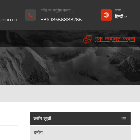
कॉल का अनुरोध करना :
भाषा :
हिन्दी
nion.cn
+86 18688888286
एक कहावत कहना
English
Français
Deutsch
русский
Español
بالعربية
ब्लॉग सूची
Português
ब्लॉग