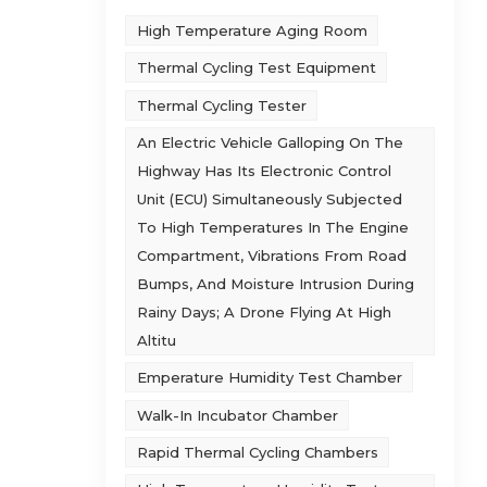
 बड़े
High Temperature Aging Room
ो
प्स
Thermal Cycling Test Equipment
 के
Thermal Cycling Tester
न।
An Electric Vehicle Galloping On The
Highway Has Its Electronic Control
Unit (ECU) Simultaneously Subjected
To High Temperatures In The Engine
Compartment, Vibrations From Road
Bumps, And Moisture Intrusion During
Rainy Days; A Drone Flying At High
Altitu
Emperature Humidity Test Chamber
Walk-In Incubator Chamber
Rapid Thermal Cycling Chambers