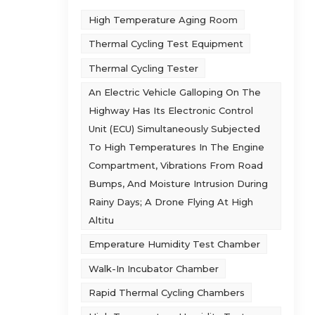
ओं के
High Temperature Aging Room
्ट्रम
।
Thermal Cycling Test Equipment
ने के
Thermal Cycling Tester
दान
An Electric Vehicle Galloping On The
काश
B:
Highway Has Its Electronic Control
्रिया
Unit (ECU) Simultaneously Subjected
To High Temperatures In The Engine
Compartment, Vibrations From Road
ियाँ:
Bumps, And Moisture Intrusion During
 थी, और
Rainy Days; A Drone Flying At High
:
Altitu
ं
पर बंद
Emperature Humidity Test Chamber
ौरान,
Walk-In Incubator Chamber
55 ℃
Rapid Thermal Cycling Chambers
क
 बी: