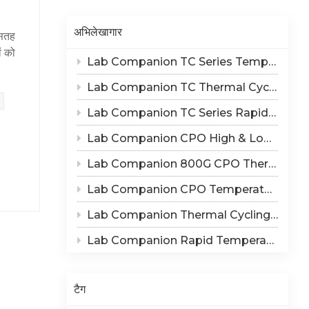
Indonesia
अभिलेखागार
 सतह
हिन्दी
ं को
Lab Companion TC Series Temperature Cycling vs TS Series Thermal Shock Test Chamber – Application & Selection Guide
 तापमान
ภาษาไทย
क्षण
Lab Companion TC Thermal Cycle vs TS Thermal Shock Test: Mechanisms of Thermo-Mechanical Failure and Equipment Parameter Correlation
日本語
ल्यांकन,
Lab Companion TC Series Rapid Temperature Change Chamber: 1℃/min~25℃/min | The Truth of CPO Thermal Cycling Rate
य तक
Tiếng Việt
Lab Companion CPO High & Low Temperature Aging Chamber – Ultimate Solution for Silicon Photonics Long-Term Reliability Validation
 वाले
中文
Lab Companion 800G CPO Thermal Cycling Test Equipment — Reliable Solution for High-Speed Optical Device Qualification
श की
Lab Companion CPO Temperature & Humidity Test Chambers: Reliable Environmental Testing Solutions for Co-packaged Optics Reliability Validation
.
Lab Companion Thermal Cycling Chamber for Optical Module Performance Testing
त्रित
 तापमान
Lab Companion Rapid Temperature Change Test Chamber: Core Testing Equipment for 800G CPO Thermal Cycling Validation
 जाना
ियस पर
की
टैग
्रमीय