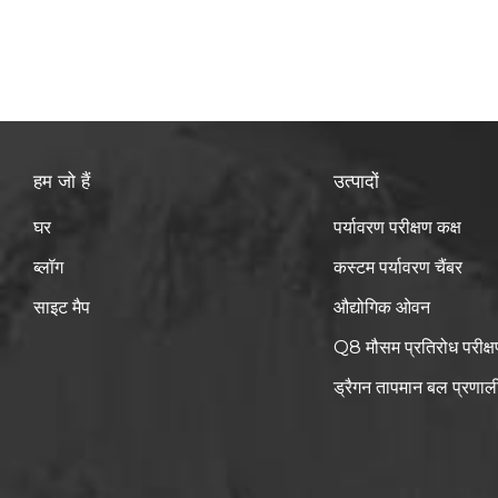
गिरावट प्रभ
घंटे के लिए
एक्सपोजर 
दिन), 56 (5
विनिर्देश म
विनिर्देश 
हम जो हैं
उत्पादों
चार घंटे क
करते समय ध
घर
पर्यावरण परीक्षण कक्ष
ढलान (RAM
फिर प्रयोग
ब्लॉग
कस्टम पर्यावरण चैंबर
25℃ पर वाप
साइट मैप
औद्योगिक ओवन
प्रक्रिया 
(आवश्यक सम
Q8 मौसम प्रतिरोध परीक्ष
40 डिग्री 
ड्रैगन तापमान बल प्रणाल
परीक्षण के
परीक्षण कि
विनिर्देश मे