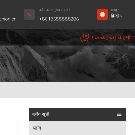
कॉल का अनुरोध करना :
भाषा :
हिन्दी
nion.cn
+86 18688888286
एक कहावत कहना
English
Français
Deutsch
русский
Español
بالعربية
ब्लॉग सूची
Português
ब्लॉग