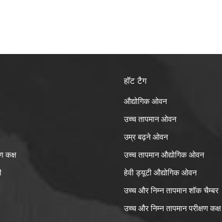
ावपरीक्षण की स्थितियाँ: परीक्षण के पहले चार घंटों में तापमान और आर्द्रता (93%
 विकिरण, 4 घंटे के लिए अंधेरा, प्रति चक्र कुल 24 घंटे प्रत्येक चक्र के लिए कुल
22.4KWh/m2 चक्र था: 3 (3 दिन: आमतौर पर इस्तेमाल किया जाता है), 10 
6 दिन)प्रक्रिया बी परीक्षण सावधानियाँ:निर्देश: प्रक्रिया बी परीक्षण IEC68-2
ें प्रकाश प्रतिरोध परीक्षण के दौरान आर्द्रता नियंत्रण के लिए एकमात्र परीक्षण स्थि
के अनुसार तापमान और आर्द्रता की स्थिति (40±2℃/93±3%) परीक्षण की शुरुआ
हॉट टैग
े भीतर [IEC68-2-9 में पूरक विवरण] आर्द्रता वातावरण होनी चाहिए, जिस पर परीक
्यान दिया जाना चाहिए। कार्यक्रम बी परीक्षण की शुरुआत में, तापमान 25℃ रैख
औद्योगिक ओवन
P: 2 घंटे) से 40℃ या 55℃ तक बढ़ा दिया गया, 18 घंटे तक बनाए रखा गया
ों के एक चक्र को पूरा करने के लिए रैखिक शीतलन (RAMP: 2 घंटे) 2 घंटे के ल
उच्च तापमान ओवन
स आ गया। टिप्पणियाँ: IEC68-2-9 = सौर विकिरण परीक्षण दिशानिर्देशपरीक्ष
उम्र बढ़ने ओवन
सी: प्रकाश रसायन (निरंतर विकिरण)परीक्षण स्थितियाँ: 40℃ या 55℃, निरंतर 
य पर निर्भर करता है)प्रक्रिया सी परीक्षण सावधानियाँ:नोट: 25 डिग्री सेल्सिय
ण कक्ष
उच्च तापमान औद्योगिक ओवन
सेल्सियस या 55 डिग्री सेल्सियस तक रैखिक तापमान वृद्धि (आरएएमपी: 2 घंटे) के 
ी
हेवी ड्यूटी औद्योगिक ओवन
 अंत से पहले एक निश्चित तापमान पर निरंतर विकिरण परीक्षण किया गया था। परीक्षण
ए जाने वाले उत्पाद की विशेषताओं के अनुसार विकिरण समय निर्धारित किया गया था,
उच्च और निम्न तापमान शॉक चैम्बर
ं स्पष्ट रूप से निर्दिष्ट नहीं किया गया था।
उच्च और निम्न तापमान परीक्षण कक्ष