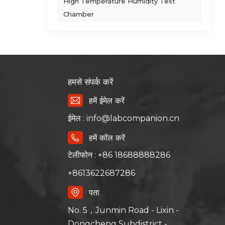
High Temperature Humidity Test
), 20
Chamber
(10
-5
ति है।
त से
हमसे संपर्क करें
्षण
िक
हमें ईमेल करें
, और
ईमेल : info@labcompanion.cn
िए
ण
हमें कॉल करें
विकिरण
टेलीफोन : +86 18688888286
स से
बाद,
+8613622687286
 में
 जिसे
पता
No. 5，Junmin Road - Lixin -
Dongcheng Subdistrict -