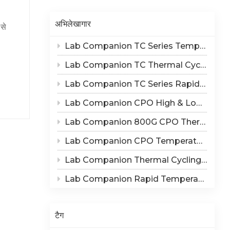
Indonesia
अभिलेखागार
से
हिन्दी
Lab Companion TC Series Temperature Cycling vs TS Series Thermal Shock Test Chamber – Application & Selection Guide
लित
ภาษาไทย
, कंपन
Lab Companion TC Thermal Cycle vs TS Thermal Shock Test: Mechanisms of Thermo-Mechanical Failure and Equipment Parameter Correlation
日本語
Lab Companion TC Series Rapid Temperature Change Chamber: 1℃/min~25℃/min | The Truth of CPO Thermal Cycling Rate
 तापमान
Tiếng Việt
लें (इस
Lab Companion CPO High & Low Temperature Aging Chamber – Ultimate Solution for Silicon Photonics Long-Term Reliability Validation
संपर्क
中文
Lab Companion 800G CPO Thermal Cycling Test Equipment — Reliable Solution for High-Speed Optical Device Qualification
रे न
 करें।
Lab Companion CPO Temperature & Humidity Test Chambers: Reliable Environmental Testing Solutions for Co-packaged Optics Reliability Validation
 हो
Lab Companion Thermal Cycling Chamber for Optical Module Performance Testing
अभी भी
र्म हवा
Lab Companion Rapid Temperature Change Test Chamber: Core Testing Equipment for 800G CPO Thermal Cycling Validation
ा
त्ति
 सकता
टैग
र