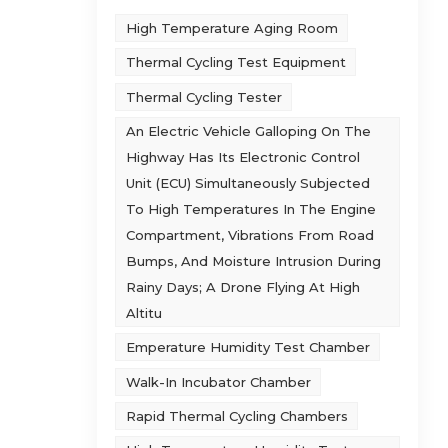
ी की
High Temperature Aging Room
। XI.
ों,
Thermal Cycling Test Equipment
ता
Thermal Cycling Tester
्याप्त
An Electric Vehicle Galloping On The
ं। इन
Highway Has Its Electronic Control
Unit (ECU) Simultaneously Subjected
To High Temperatures In The Engine
Compartment, Vibrations From Road
Bumps, And Moisture Intrusion During
Rainy Days; A Drone Flying At High
Altitu
Emperature Humidity Test Chamber
Walk-In Incubator Chamber
Rapid Thermal Cycling Chambers