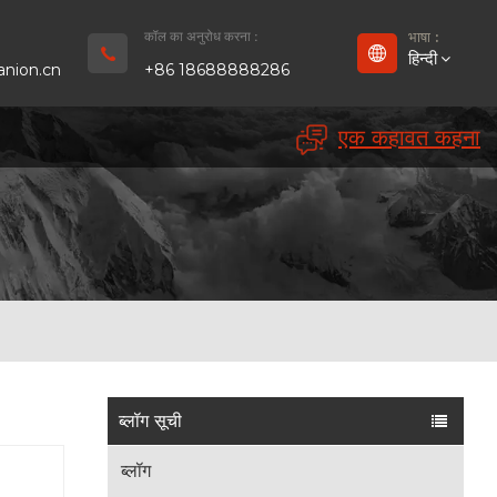
कॉल का अनुरोध करना :
भाषा :
हिन्दी
nion.cn
+86 18688888286
एक कहावत कहना
English
Français
Deutsch
русский
Español
بالعربية
ब्लॉग सूची
Português
ब्लॉग